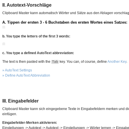
II. Autotext-Vorschläge
Clipboard Master kann automatisch Wörter und Sätze aus den Ablagen vorschla
A. Tippen der ersten 3 - 6 Buchstaben des ersten Wortes eines Satzes:
b. You type the letters of the first 3 words:
c. You type a defined AutoText abbreviation:
The text is then pasted with the
key. You can, of course, define
Another Key
.
Tab
» AutoText Settings
» Define AutoText Abbreviation
III. Eingabefelder
Clipboard Master kann sich eingegebene Texte in Eingabefeldern merken und di
einfügen.
Eingabefelder-Merken aktivieren:
Einstellungen -> Autotext -> Autotext -> Einstellungen -> Wörter lernen -> Eingabe