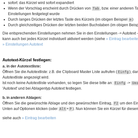
sofort: das Kürzel wird sofort expandiert
Wenn der Vorschlag erscheint durch Drücken von
, bzw. einer anderen Ta
Tab
Einstellungen festgelegt wurde
Durch langes Drücken der letztes Taste des Kürzels (im obigen Beispiel
)
m
Durch gleichzeitiges Drücken der letzten beiden Buchstaben (im obigen Beis
Die entsprechenden Einstellungen nehmen Sie in den Einstellungen -> Autotext -> 
kann auch bei jedes Kürzel individuell aktiviert werden (siehe
» Eintrag bearbeit
» Einstellungen Autotext
Autotext-Kürzel festlegen:
a. in der Autotextliste:
Öffnen Sie die Autotextliste: z.B. die Clipboard Master Liste aufrufen (
), da
Einfg
Autotextliste angezeigt wird.
Ist noch keine Autotextliste vorhanden, so legen Sie diese bitte an:
->
Einfg
Um
'Autotext' und bei Ablagentyp Autotext festlegen.
b. in anderen Ablagen:
Öffnen Sie die gewünschte Ablage und den gewünschten Eintrag,
um den Eint
F2
Unten auf Optionen klicken (oder
+
). Nun können Sie ein Kürzel für diesen
Alt
P
siehe auch
» Eintrag bearbeiten