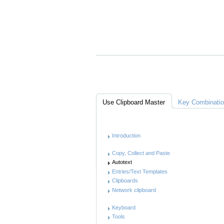
A
C
Links
Use Clipboard Master
Key Combinati
Anleitung
Introduction
Copy, Collect and Paste
Autotext
Entries/Text Templates
Clipboards
Network clipboard
Keyboard
Tools