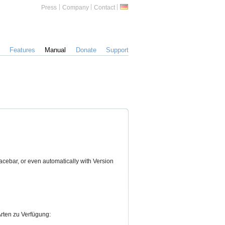
Zusätzliche
German
Press
Company
Contact
Informationen
Features
Manual
Donate
Support
cebar, or even automatically with Version
rten zu Verfügung: