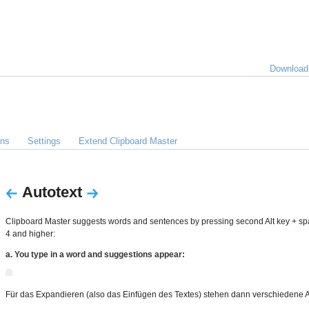
lles
Download
über
lipboard
Master
ons
Settings
Extend Clipboard Master
Autotext
Clipboard Master suggests words and sentences by pressing second Alt key + spa
4 and higher:
a. You type in a word and suggestions appear:
Für das Expandieren (also das Einfügen des Textes) stehen dann verschiedene A